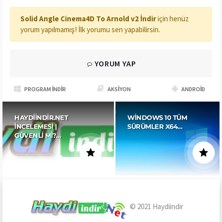
Solid Angle Cinema4D To Arnold v2 İndir
için henüz
yorum yapılmamış! İlk yorumu sen yapabilirsin.
YORUM YAP
PROGRAM İNDIR
AKSIYON
ANDROID
HAYDIINDIR.NET
WINDOWS 10 TÜM
İNCELEMESI |
SÜRÜMLER X64…
GÜVENLI MI?…
© 2021
Haydiindir