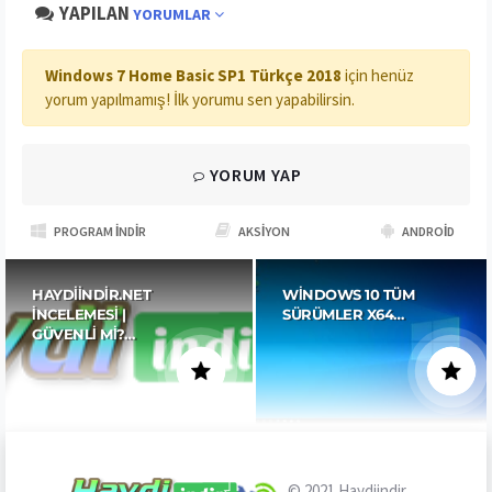
YAPILAN
YORUMLAR
Windows 7 Home Basic SP1 Türkçe 2018
için henüz
yorum yapılmamış! İlk yorumu sen yapabilirsin.
YORUM YAP
PROGRAM İNDIR
AKSIYON
ANDROID
HAYDIINDIR.NET
WINDOWS 10 TÜM
İNCELEMESI |
SÜRÜMLER X64…
GÜVENLI MI?…
© 2021
Haydiindir