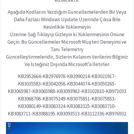
edilecektir.
Aşağıda Kodlarını Yazdığım Güncellemelerden Bir Veya
Daha Fazlası Windows Update Üzerinde Çıksa Bile
Kesinlikle Yüklemeyin
Üzerine Sağ Tıklayıp Gizleyin ki Yüklenmesinin Önüne
Geçin. Bu Güncellemeler Microsoft Müşteri Deneyimi ve
Tanı Telemetry
Güncelleştirmeleridir, Sizlerin Kulanım Verilerini Bilginiz
Ve İsteğiniz Dışında Microsoft’a İletirler.
KB2952664-KB2976978-KB2990214-KB3021917-
KB3035583-KB3042058-KB3044374-KB3050265-
KB3065987-KB3065988-KB3093983-KB3102810-KB971033
KB3068708-KB3075249-KB3075851-KB3075853-
KB3080149-KB3083324-KB3083325-KB3083710-
KB3083711-KB3088195-KB3093513-KB3112336-KB976932