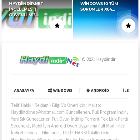
HAYDIINDIR.NET
WINDOWS 10 TÜM
İNCELEMESI |
SÜRÜMLER X64…
GÜVENLI MI?…
© 2021
Haydiindir
ANASAYFA
WINDOWS
ANDROID
İLETIŞI
Telif Hakkı ! Reklam - Bilgi Vb Öneri için : Mailto:
Haydiindirnet@hotmail.com Güncellenen. Full Program İndir ,
Yeni Sık Güncellenen Full Oyun İndir'ip Torrent Tek Link Partlı
Seçenekli, Mobil İçin Android Oyun Uygulama Full Mod Hileli
İndirebilirsiniz. . Film İndir , TELİF HAKKI İhlalleri için,
Haydiindirnet@hotmail.com Hiç bir Dosya Sunucumuzda